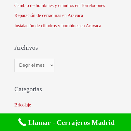
Cambio de bombines y cilindros en Torrelodones
o
r
Reparación de cerraduras en Aravaca
:
Instalación de cilindros y bombines en Aravaca
Archivos
A
r
c
Categorías
h
i
Bricolaje
v
Otros
o
Llamar - Cerrajeros Madrid
Seguridad
s