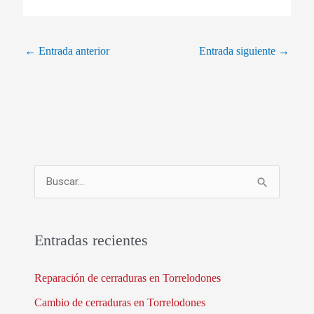
←
Entrada anterior
Entrada siguiente
→
B
u
s
Entradas recientes
c
a
Reparación de cerraduras en Torrelodones
r
Cambio de cerraduras en Torrelodones
p