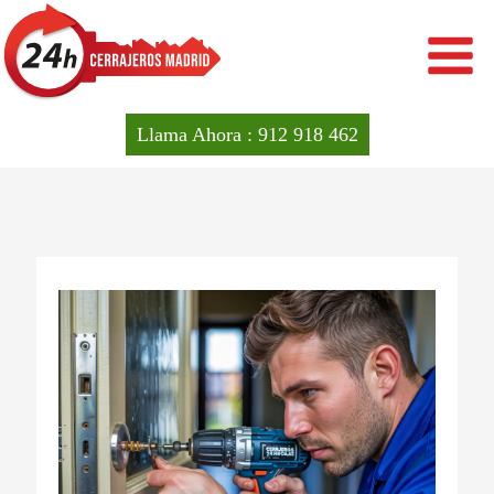
Ir
al
contenido
Llama Ahora : 912 918 462