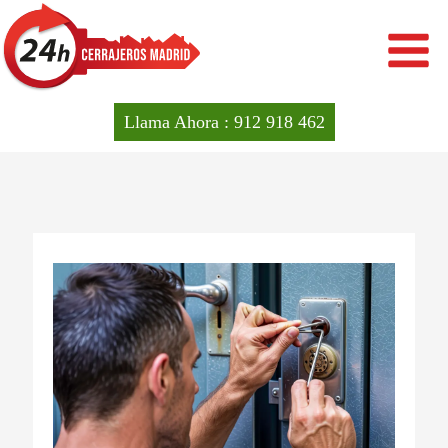
Ir
al
contenido
Llama Ahora : 912 918 462